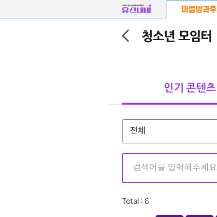
청소년 모임터
마을방과후
인기 콘텐츠
방과후활동지원센터
마을방과후 프로그램
전체
마을강사
마을공간
마을방과후 이음
Total : 6
청소년 모임터