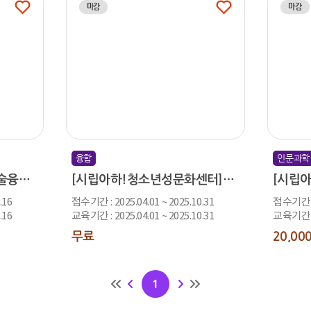
마감
마감
융합
인문과학
[시립아하!청소년성문화센터]또래지기 동아리
[시립청소년음악센터] 예술융합체험형 공연 <예술로 떠나는 세계음악 콘서트>
.16
접수기간 : 2025.04.01 ~ 2025.10.31
접수기간 : 
.16
교육기간 : 2025.04.01 ~ 2025.10.31
교육기간 : 
20,00
무료
1