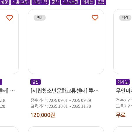
상경
사범(교육)
자연과학
공학
의학/보건
예체능
융합
마감
마감
청소년 자유제안 바로가기
)
융합
예체능
[시립아하!청소년성문화센터] 청소년지도사 현장실습 안내
[시립청소년문화교류센터] 뿌리깊은세계유산(하반기 모집예정)
무인미
.18
접수기간 : 2025.09.01 ~ 2025.09.29
접수기간 : 
.20
교육기간 : 2025.10.01 ~ 2025.11.30
교육기간 : 
120,000원
무료