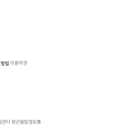
이용약관
리방침
윌센터
청년몽땅정보통