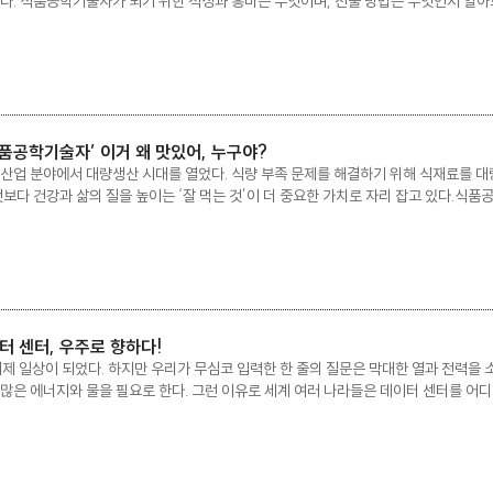
하다. 식품공학기술자가 되기 위한 적성과 흥미는 무엇이며, 진출 방법은 무엇인지 알
것을 즐겨 해야 합니다. 특정한 맛을 내기 위해 어떤 재료들이 결합됐는지, 어떤 영
‘식품공학기술자’ 이거 왜 맛있어, 누구야?
산업 분야에서 대량생산 시대를 열었다. 식량 부족 문제를 해결하기 위해 식재료를 대량
것보다 건강과 삶의 질을 높이는 ‘잘 먹는 것’이 더 중요한 가치로 자리 잡고 있다.
 새로운 식품 소재와 기술을 개발하는 전문가다. 건강식품과 대체식품 시장이 빠르게 
이터 센터, 우주로 향하다!
이제 일상이 되었다. 하지만 우리가 무심코 입력한 한 줄의 질문은 막대한 열과 전력을 
많은 에너지와 물을 필요로 한다. 그런 이유로 세계 여러 나라들은 데이터 센터를 어디에
 움직임이 포착되고 있다. 데이터 센터가 우주로 향하는 이유는 무엇일까? 데이터 센터