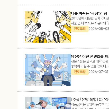
나를 바꾸는 ‘긍정’의 힘
2015년에 개봉한 영화 <마
해준 건 바로 특유의 유머와 
지식이기 이전에, 긍정과 유머
진로코칭
2026-08-0
당신은 어떤 콘텐츠를 
전문가들은 앞으로 대학 간판보
능력이라 할 수 있을 것이다.
히 더’ 잘하는 분야는 뭘까?
진로코칭
2026-07-31
[주목! 유망 직업] ② 
식품공학은 영양이 풍부하고 기