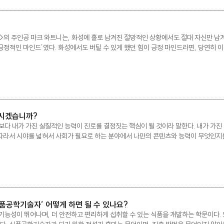
션>의 주인공 마크 와트니는, 화성에 홀로 남겨진 절망적인 상황에서도 절대 자신만 
‘긍정적인 마인드’였다. 화성에서도 버틸 수 있게 했던 힘이 긍정 마인드라면, 당연히
였다는 걸 이 영화는 말해 준다. 절망적인 상황에서 “다행히도….”라고 말하는 마크에게
3
파시겠습니까?
다 내가 가진 실질적인 능력이 진로를 결정짓는 핵심이 될 것이라 말한다. 내가 가진
 따라서 시야를 넓혀서 사회가 필요로 하는 분야에서 나만의 콘텐츠와 능력이 무엇인지를 
”우리는 자본주의 사회에서 살아가며, 돈을 벌어야 생계를 유지할 수 있다. 우리가 진로를
‘식품공학기술자’ 어떻게 하면 될 수 있나요?
능성이 뛰어나며, 더 안전하고 편리하게 섭취할 수 있는 식품을 개발하는 학문이다. 