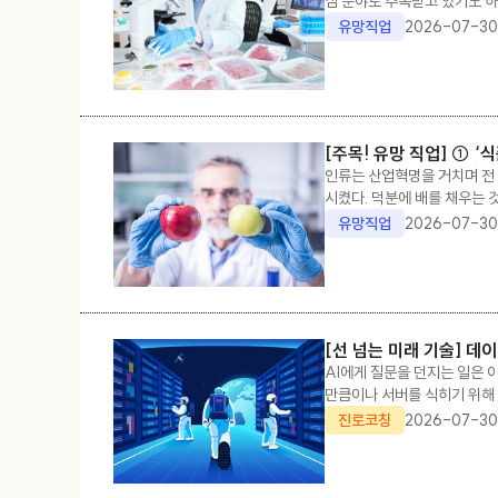
심 분야로 주목받고 있기도 
다양한 맛을 보거나 분석하는 
유망직업
2026-07-30
다.무엇보다도
[주목! 유망 직업] ① 
인류는 산업혁명을 거치며 전 
시켰다. 덕분에 배를 채우는 
가공식품의 품질을 개선하며,
유망직업
2026-07-30
는 일은
[선 넘는 미래 기술] 데
AI에게 질문을 던지는 일은 
만큼이나 서버를 식히기 위해 
지구가 아닌 우주에서 찾으려는
진로코칭
2026-07-30