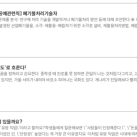
·공예관련직] 폐기물처리기술자
제를 분석·연구해 처리 기술을 개발하거나 폐기물처리 방안 등에 대해 조언한다.◈
발생된 산업폐기물을, 소각·재활용·매립하기 위한 소각로 설비, 재활용처리방법, 매립
기물 이동 과정에서 발생하는 각종 문제와 민원을 관리하며, 폐기물처리시설을 유지·
도’로 흐른다!
꿈을 정하라고 강요한다. 중학생 때 진로를 못 정하면 큰일이 나는 것처럼 다그치고, 
 있지만, 가을 서리가 내려야 비로소 피어나는 국화도 있다. 개나리가 진달래보다 빨리
는 시기가 다를 뿐이다. 무리에 휩쓸려 뛰는 ‘색깔 없는 주자’ 내 오랜 친구의 이야기를
이 있을까요?
\'유망 직업\'이라고 할까요?학생들에게 질문해보면 \"사람들이 인정해준다.\", \"돈을 많
었던 건, \'안정성\' 높았다는 게 가장 큰 이유였지요. 이처럼 유망 직업은 시대에