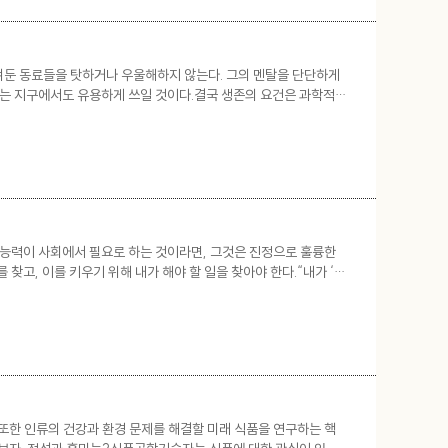
남겨둔 동료들을 탓하거나 우울해하지 않는다. 그의 멘탈을 단단하게
 이는 지구에서도 유용하게 쓰일 것이다.결국 생존의 요건은 과학적
서 긍정 마인드를 배워보면 어떨까? “된다, 된다, 나는 된다!”자
 능력이 사회에서 필요로 하는 것이라면, 그것은 진정으로 훌륭한
찾고, 이를 키우기 위해 내가 해야 할 일을 찾아야 한다.“내가 ‘특
 선택하고 결정하는 것은 결국 고용주, 기관, 기업, 고객 등
또한 인류의 건강과 환경 문제를 해결할 미래 식품을 연구하는 핵