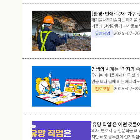
[환경·인쇄·목재·가구
폐기물처리기술자는 폐기물 문
기물과 산업활동의 부산물로 
기물 관련 문제를 담당한다.폐
유망직업
2026-07-28
토한다. 설계 및 시공
인생의 시계는 ‘각자의 속
우리는 아이들에게 너무 빨리 
연을 보라.봄에 피는 개나리도
꽃인가? 아니다. 저마다 피어나
진로코칭
2026-07-28
'유망 직업'은 어떤 것들
의사, 변호사 등 전문직을 왜 
지만 해도 공무원이 인기직업이