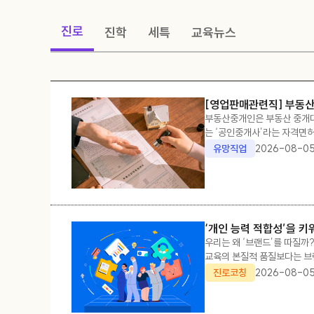
진로
진학
세특
교육뉴스
[영업판매관련직] 부동
부동산중개인은 부동산 중개대상
는 ‘공인중개사’라는 자격면
공장, 토지 등의 부동산에 대하
유망직업
2026-08-0
택과
‘개인 능력 적합성’을 키
우리는 왜 ‘브랜드’를 따질까
교육의 본질적 품질보다는 브랜
그리 알려지지 않았더라도 4년
진로코칭
2026-08-0
을 겪